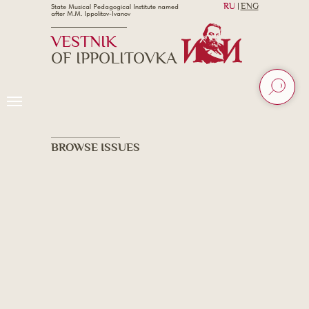
RU
ENG
State Musical Pedagogical Institute named
after M.M. Ippolitov-Ivanov
VESTNIK
OF IPPOLITOVKA
BROWSE ISSUES